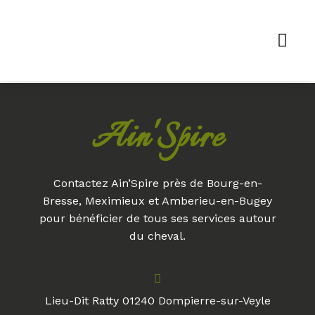
LES ACTIVITÉS DU CENTRE ÉQUESTRE
FORMATION EN COMMUNICATION ANIMALE
EQUITHÉRAPIE ET DÉVELOPPEMENT PERSONNEL
PROGRAMME DES RANDONNÉES
PROGRAMME DES STAGES ET ANIMATION
Ain'Spire
Contactez Ain’Spire près de Bourg-en-
Bresse, Meximieux et Amberieu-en-Bugey
pour bénéficier de tous ses services autour
du cheval.
Lieu-Dit Ratty 01240 Dompierre-sur-Veyle